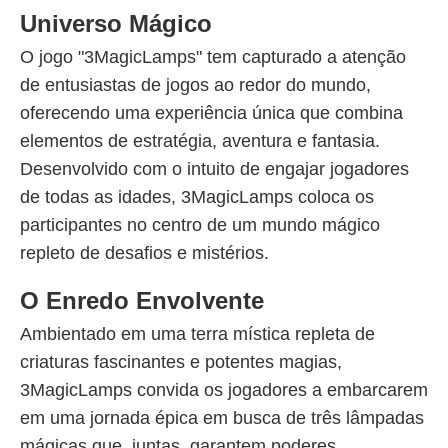
Universo Mágico
O jogo "3MagicLamps" tem capturado a atenção
de entusiastas de jogos ao redor do mundo,
oferecendo uma experiência única que combina
elementos de estratégia, aventura e fantasia.
Desenvolvido com o intuito de engajar jogadores
de todas as idades, 3MagicLamps coloca os
participantes no centro de um mundo mágico
repleto de desafios e mistérios.
O Enredo Envolvente
Ambientado em uma terra mística repleta de
criaturas fascinantes e potentes magias,
3MagicLamps convida os jogadores a embarcarem
em uma jornada épica em busca de três lâmpadas
mágicas que, juntas, garantem poderes