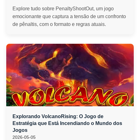
Explore tudo sobre PenaltyShootOut, um jogo
emocionante que captura a tensão de um confronto
de pênaltis, com o formato e regras atuais.
Explorando VolcanoRising: O Jogo de
Estratégia que Está Incendiando o Mundo dos
Jogos
2026-05-05