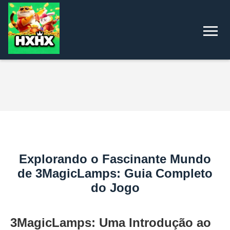
Explorando o Fascinante Mundo
de 3MagicLamps: Guia Completo
do Jogo
3MagicLamps: Uma Introdução ao