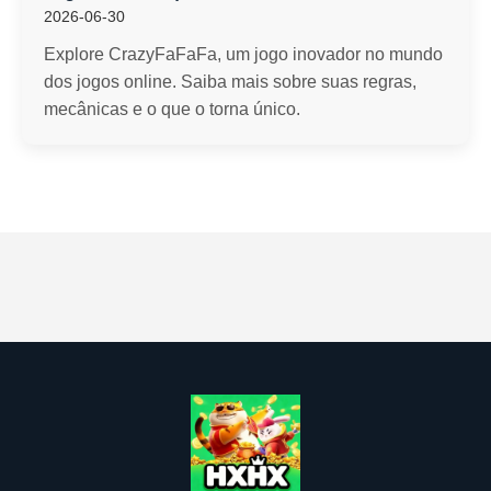
2026-06-30
Explore CrazyFaFaFa, um jogo inovador no mundo
dos jogos online. Saiba mais sobre suas regras,
mecânicas e o que o torna único.