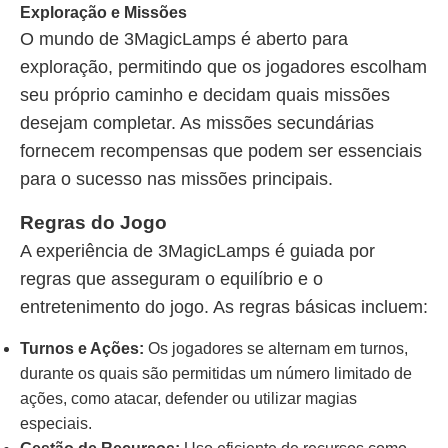
Exploração e Missões
O mundo de 3MagicLamps é aberto para
exploração, permitindo que os jogadores escolham
seu próprio caminho e decidam quais missões
desejam completar. As missões secundárias
fornecem recompensas que podem ser essenciais
para o sucesso nas missões principais.
Regras do Jogo
A experiência de 3MagicLamps é guiada por
regras que asseguram o equilíbrio e o
entretenimento do jogo. As regras básicas incluem:
Turnos e Ações:
Os jogadores se alternam em turnos,
durante os quais são permitidas um número limitado de
ações, como atacar, defender ou utilizar magias
especiais.