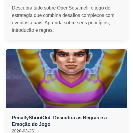
Descubra tudo sobre OpenSesameII, o jogo de
estratégia que combina desafios complexos com
eventos atuais. Aprenda sobre seus princípios,
introdução e regras.
PenaltyShootOut: Descubra as Regras e a
Emoção do Jogo
2026-03-25