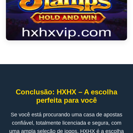
Conclusão: HXHX – A escolha
perfeita para você
Se você está procurando uma casa de apostas
confiável, totalmente licenciada e segura, com
uma ampla seleção de jogos, HXHX é a escolha