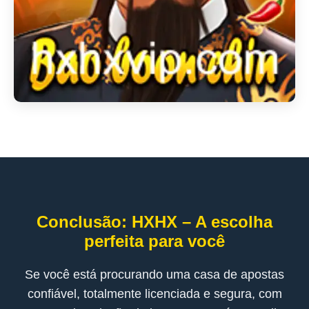
Conclusão: HXHX – A escolha
perfeita para você
Se você está procurando uma casa de apostas
confiável, totalmente licenciada e segura, com