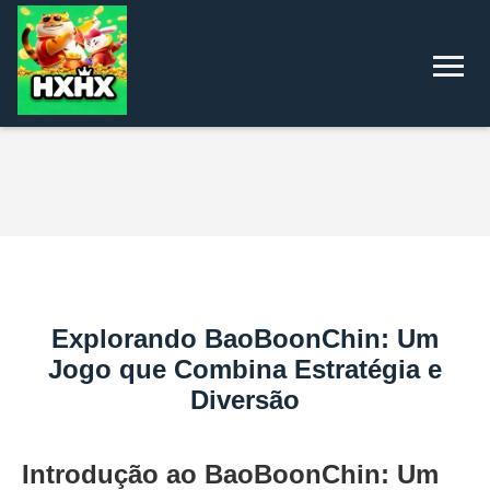
Explorando BaoBoonChin: Um
Jogo que Combina Estratégia e
Diversão
Introdução ao BaoBoonChin: Um