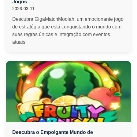
Jogos
2026-03-11
Descubra GigaMatchMoolah, um emocionante jogo
de estratégia que está conquistando o mundo com
suas regras únicas e integração com eventos
atuais.
Descubra o Empolgante Mundo de