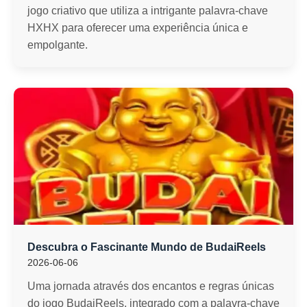
jogo criativo que utiliza a intrigante palavra-chave
HXHX para oferecer uma experiência única e
empolgante.
Descubra o Fascinante Mundo de BudaiReels
2026-06-06
Uma jornada através dos encantos e regras únicas
do jogo BudaiReels, integrado com a palavra-chave