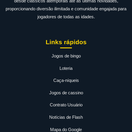
desde clássicos atemporais até as últimas novidades,
proporcionando diversão ilimitada e comunidade engajada para
jogadores de todas as idades.
Links rápidos
Jogos de bingo
Loteria
Caça-níqueis
Jogos de cassino
Contrato Usuário
Notícias de Flash
Mapa do Google