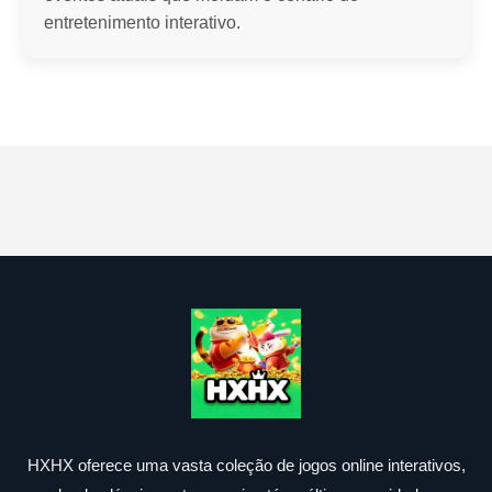
entretenimento interativo.
HXHX oferece uma vasta coleção de jogos online interativos,