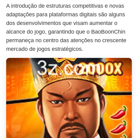
A introdução de estruturas competitivas e novas
adaptações para plataformas digitais são alguns
dos desenvolvimentos que visam aumentar o
alcance do jogo, garantindo que o BaoBoonChin
permaneça no centro das atenções no crescente
mercado de jogos estratégicos.