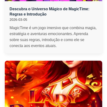
Descubra o Universo Mágico de MagicTime:
Regras e Introdução
2026-03-05
MagicTime é um jogo imersivo que combina magia,
estratégia e aventuras emocionantes. Aprenda
sobre suas regras, introdução e como ele se
conecta aos eventos atuais.