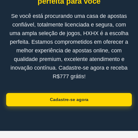
perfeita para você
Se você está procurando uma casa de apostas
confiável, totalmente licenciada e segura, com
uma ampla seleção de jogos, HXHX é a escolha
perfeita. Estamos comprometidos em oferecer a
melhor experiência de apostas online, com
qualidade premium, excelente atendimento e
inovação contínua. Cadastre-se agora e receba
R$777 grátis!
Cadastre-se agora