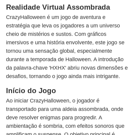
Realidade Virtual Assombrada
CrazyHalloween é um jogo de aventura e
estratégia que leva os jogadores a um universo
cheio de mistérios e sustos. Com gráficos
imersivos e uma história envolvente, este jogo se
tornou uma sensação global, especialmente
durante a temporada de Halloween. A introdução
da palavra-chave 'HXHX' abriu novas dimensões e
desafios, tornando o jogo ainda mais intrigante.
Início do Jogo
Ao iniciar CrazyHalloween, o jogador é
transportado para uma aldeia assombrada, onde
deve resolver enigmas para progredir. A
ambientação é sombria, com efeitos sonoros que
amplificam o suspense. O objetivo principal é