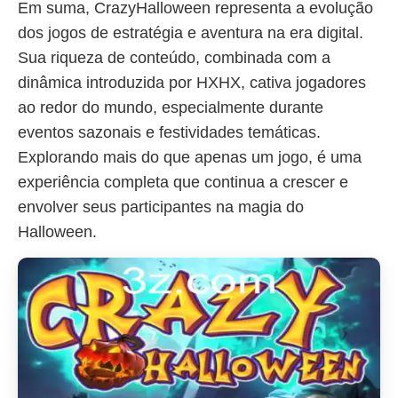
Em suma, CrazyHalloween representa a evolução
dos jogos de estratégia e aventura na era digital.
Sua riqueza de conteúdo, combinada com a
dinâmica introduzida por HXHX, cativa jogadores
ao redor do mundo, especialmente durante
eventos sazonais e festividades temáticas.
Explorando mais do que apenas um jogo, é uma
experiência completa que continua a crescer e
envolver seus participantes na magia do
Halloween.