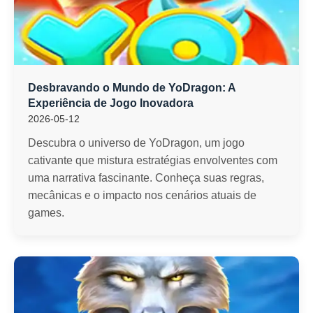
Desbravando o Mundo de YoDragon: A
Experiência de Jogo Inovadora
2026-05-12
Descubra o universo de YoDragon, um jogo
cativante que mistura estratégias envolventes com
uma narrativa fascinante. Conheça suas regras,
mecânicas e o impacto nos cenários atuais de
games.