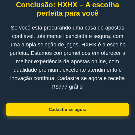
Conclusão: HXHX – A escolha
perfeita para você
Se você está procurando uma casa de apostas
confiável, totalmente licenciada e segura, com
uma ampla seleção de jogos, HXHX é a escolha
perfeita. Estamos comprometidos em oferecer a
melhor experiência de apostas online, com
qualidade premium, excelente atendimento e
inovação contínua. Cadastre-se agora e receba
R$777 grátis!
Cadastre-se agora