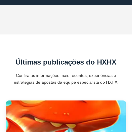
Últimas publicações do HXHX
Confira as informações mais recentes, experiências e
estratégias de apostas da equipe especialista do HXHX.