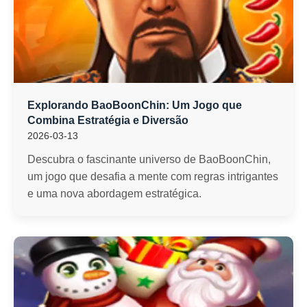
Explorando BaoBoonChin: Um Jogo que
Combina Estratégia e Diversão
2026-03-13
Descubra o fascinante universo de BaoBoonChin,
um jogo que desafia a mente com regras intrigantes
e uma nova abordagem estratégica.