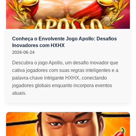
Conheça o Envolvente Jogo Apollo: Desafios
Inovadores com HXHX
2026-06-24
Descubra o jogo Apollo, um desafio inovador que
cativa jogadores com suas regras inteligentes e a
palavra-chave intrigante HXHX, conectando
jogadores globais enquanto incorpora eventos
atuais.