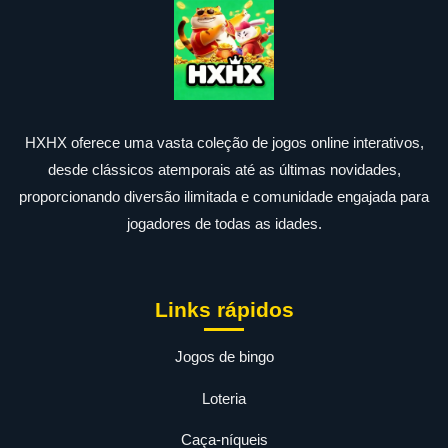
HXHX oferece uma vasta coleção de jogos online interativos,
desde clássicos atemporais até as últimas novidades,
proporcionando diversão ilimitada e comunidade engajada para
jogadores de todas as idades.
Links rápidos
Jogos de bingo
Loteria
Caça-níqueis