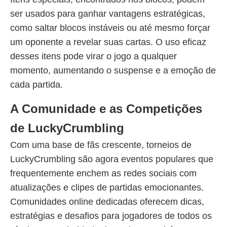
ser usados para ganhar vantagens estratégicas,
como saltar blocos instáveis ou até mesmo forçar
um oponente a revelar suas cartas. O uso eficaz
desses itens pode virar o jogo a qualquer
momento, aumentando o suspense e a emoção de
cada partida.
A Comunidade e as Competições
de LuckyCrumbling
Com uma base de fãs crescente, torneios de
LuckyCrumbling são agora eventos populares que
frequentemente enchem as redes sociais com
atualizações e clipes de partidas emocionantes.
Comunidades online dedicadas oferecem dicas,
estratégias e desafios para jogadores de todos os