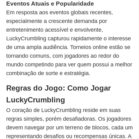
Eventos Atuais e Popularidade
Em resposta aos eventos globais recentes,
especialmente a crescente demanda por
entretenimento acessível e envolvente,
LuckyCrumbling capturou rapidamente o interesse
de uma ampla audiência. Torneios online estão se
tornando comuns, com jogadores ao redor do
mundo competindo para ver quem possui a melhor
combinação de sorte e estratégia.
Regras do Jogo: Como Jogar
LuckyCrumbling
O coração de LuckyCrumbling reside em suas
regras simples, porém desafiadoras. Os jogadores
devem navegar por um terreno de blocos, cada um
representando desafios ou recompensas únicas. A