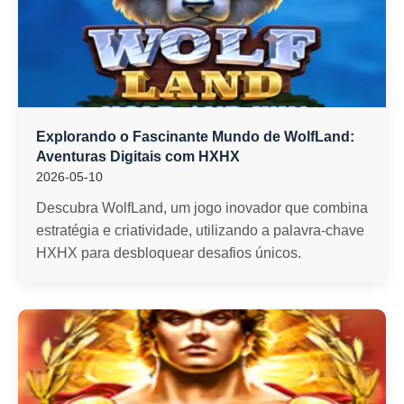
Explorando o Fascinante Mundo de WolfLand:
Aventuras Digitais com HXHX
2026-05-10
Descubra WolfLand, um jogo inovador que combina
estratégia e criatividade, utilizando a palavra-chave
HXHX para desbloquear desafios únicos.