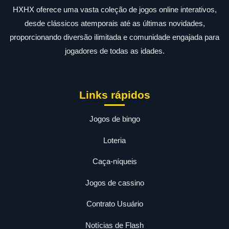
HXHX oferece uma vasta coleção de jogos online interativos,
desde clássicos atemporais até as últimas novidades,
proporcionando diversão ilimitada e comunidade engajada para
jogadores de todas as idades.
Links rápidos
Jogos de bingo
Loteria
Caça-níqueis
Jogos de cassino
Contrato Usuário
Notícias de Flash