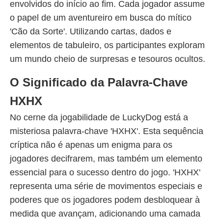
envolvidos do início ao fim. Cada jogador assume
o papel de um aventureiro em busca do mítico
'Cão da Sorte'. Utilizando cartas, dados e
elementos de tabuleiro, os participantes exploram
um mundo cheio de surpresas e tesouros ocultos.
O Significado da Palavra-Chave
HXHX
No cerne da jogabilidade de LuckyDog está a
misteriosa palavra-chave 'HXHX'. Esta sequência
críptica não é apenas um enigma para os
jogadores decifrarem, mas também um elemento
essencial para o sucesso dentro do jogo. 'HXHX'
representa uma série de movimentos especiais e
poderes que os jogadores podem desbloquear à
medida que avançam, adicionando uma camada