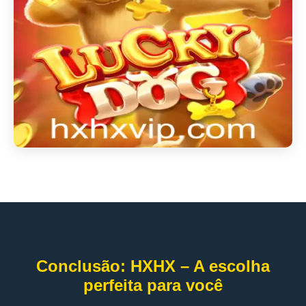
Conclusão: HXHX – A escolha
perfeita para você