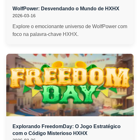
WolfPower: Desvendando o Mundo de HXHX
2026-03-16
Explore o emocionante universo de WolfPower com
foco na palavra-chave HXHX.
Explorando FreedomDay: O Jogo Estratégico
com o Código Misterioso HXHX