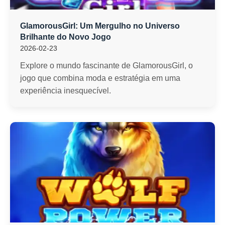
GlamorousGirl: Um Mergulho no Universo
Brilhante do Novo Jogo
2026-02-23
Explore o mundo fascinante de GlamorousGirl, o
jogo que combina moda e estratégia em uma
experiência inesquecível.