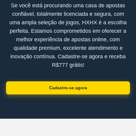
Se você está procurando uma casa de apostas
confiável, totalmente licenciada e segura, com
uma ampla seleção de jogos, HXHX é a escolha
perfeita. Estamos comprometidos em oferecer a
melhor experiência de apostas online, com
qualidade premium, excelente atendimento e
inovação contínua. Cadastre-se agora e receba
R$777 grátis!
Cadastre-se agora