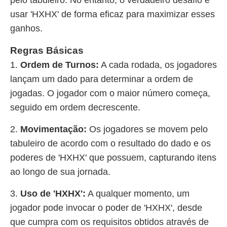
pelo tabuleiro. No entanto, o verdadeiro desafio é
usar 'HXHX' de forma eficaz para maximizar esses
ganhos.
Regras Básicas
1.
Ordem de Turnos:
A cada rodada, os jogadores
lançam um dado para determinar a ordem de
jogadas. O jogador com o maior número começa,
seguido em ordem decrescente.
2.
Movimentação:
Os jogadores se movem pelo
tabuleiro de acordo com o resultado do dado e os
poderes de 'HXHX' que possuem, capturando itens
ao longo de sua jornada.
3.
Uso de 'HXHX':
A qualquer momento, um
jogador pode invocar o poder de 'HXHX', desde
que cumpra com os requisitos obtidos através de