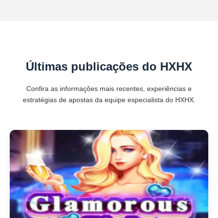
Últimas publicações do HXHX
Confira as informações mais recentes, experiências e
estratégias de apostas da equipe especialista do HXHX.