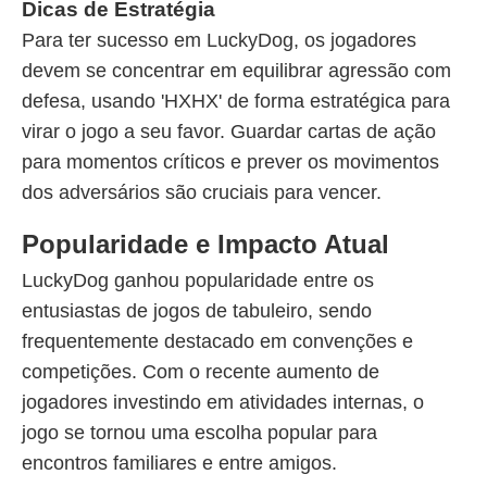
Dicas de Estratégia
Para ter sucesso em LuckyDog, os jogadores
devem se concentrar em equilibrar agressão com
defesa, usando 'HXHX' de forma estratégica para
virar o jogo a seu favor. Guardar cartas de ação
para momentos críticos e prever os movimentos
dos adversários são cruciais para vencer.
Popularidade e Impacto Atual
LuckyDog ganhou popularidade entre os
entusiastas de jogos de tabuleiro, sendo
frequentemente destacado em convenções e
competições. Com o recente aumento de
jogadores investindo em atividades internas, o
jogo se tornou uma escolha popular para
encontros familiares e entre amigos.