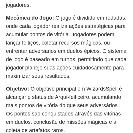
jogadores.
Mecânica do Jogo:
O jogo é dividido em rodadas,
onde cada jogador realiza ações estratégicas para
acumular pontos de vitória. Jogadores podem
lançar feitiços, coletar recursos mágicos, ou
enfrentar adversários em duelos épicos. O sistema
de jogo é baseado em turnos, permitindo que cada
jogador planeje suas ações cuidadosamente para
maximizar seus resultados.
Objetivo:
O objetivo principal em WizardsSpell é
alcançar o status de Arqui-feiticeiro, acumulando
mais pontos de vitória do que seus adversários.
Os pontos são conquistados através das vitórias
em duelos, conclusão de missões mágicas e a
coleta de artefatos raros.