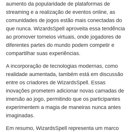
aumento da popularidade de plataformas de
streaming e a realização de eventos online, as
comunidades de jogos estão mais conectadas do
que nunca. WizardsSpell aproveita essa tendência
ao promover torneios virtuais, onde jogadores de
diferentes partes do mundo podem competir e
compartilhar suas experiências.
A incorporação de tecnologias modernas, como
realidade aumentada, também está em discussão
entre os criadores de WizardsSpell. Essas
inovações prometem adicionar novas camadas de
imersão ao jogo, permitindo que os participantes
experimentem a magia de maneiras nunca antes
imaginadas.
Em resumo, WizardsSpell representa um marco