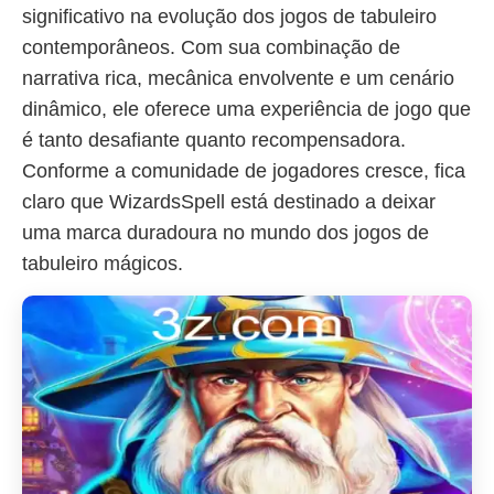
significativo na evolução dos jogos de tabuleiro
contemporâneos. Com sua combinação de
narrativa rica, mecânica envolvente e um cenário
dinâmico, ele oferece uma experiência de jogo que
é tanto desafiante quanto recompensadora.
Conforme a comunidade de jogadores cresce, fica
claro que WizardsSpell está destinado a deixar
uma marca duradoura no mundo dos jogos de
tabuleiro mágicos.