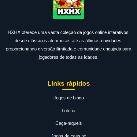
HXHX oferece uma vasta coleção de jogos online interativos,
desde clássicos atemporais até as últimas novidades,
proporcionando diversão ilimitada e comunidade engajada para
jogadores de todas as idades.
Links rápidos
Jogos de bingo
Loteria
Caça-níqueis
Jogos de cassino