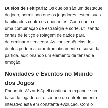
Duelos de Feitiçaria:
Os duelos são um destaque
do jogo, permitindo que os jogadores testem suas
habilidades contra os oponentes. Cada duelo é
uma combinação de estratégia e sorte, utilizando
cartas de feitiço e rolagem de dados para
determinar o vencedor. As consequências dos
duelos podem alterar dramaticamente o curso da
partida, adicionando um elemento de tensão e
emoção.
Novidades e Eventos no Mundo
dos Jogos
Enquanto WizardsSpell continua a expandir sua
base de jogadores, o cenário do entretenimento
interativo está em constante evolução. Com o