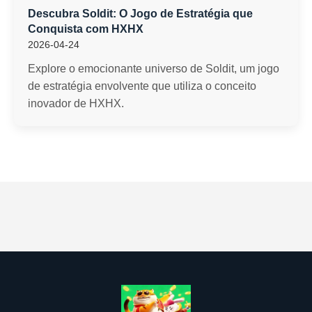
Descubra Soldit: O Jogo de Estratégia que
Conquista com HXHX
2026-04-24
Explore o emocionante universo de Soldit, um jogo
de estratégia envolvente que utiliza o conceito
inovador de HXHX.