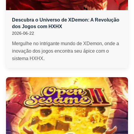
Descubra o Universo de XDemon: A Revolução
dos Jogos com HXHX
2026-06-22
Mergulhe no intrigante mundo de XDemon, onde a
inovação dos jogos encontra seu ápice com o
sistema HXHX.