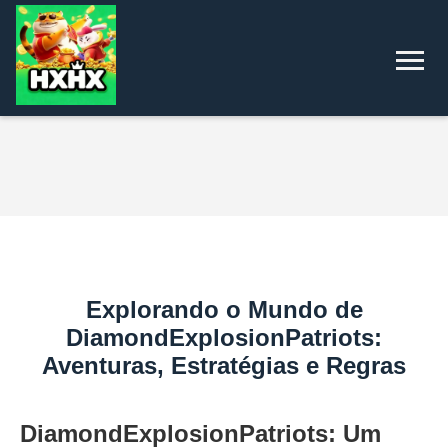
Explorando o Mundo de
DiamondExplosionPatriots:
Aventuras, Estratégias e Regras
DiamondExplosionPatriots: Um