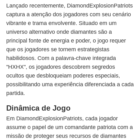
Lançado recentemente, DiamondExplosionPatriots
captura a atenção dos jogadores com seu cenário
vibrante e trama envolvente. Situado em um
universo alternativo onde diamantes são a
principal fonte de energia e poder, o jogo requer
que os jogadores se tornem estrategistas
habilidosos. Com a palavra-chave integrada
"HXHX", os jogadores descobrem segredos
ocultos que desbloqueiam poderes especiais,
possibilitando uma experiência diferenciada a cada
partida.
Dinâmica de Jogo
Em DiamondExplosionPatriots, cada jogador
assume o papel de um comandante patriota com a
missão de proteger seus recursos de diamantes