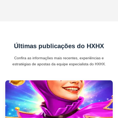
Últimas publicações do HXHX
Confira as informações mais recentes, experiências e
estratégias de apostas da equipe especialista do HXHX.