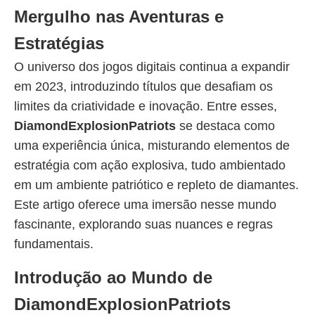
Mergulho nas Aventuras e
Estratégias
O universo dos jogos digitais continua a expandir
em 2023, introduzindo títulos que desafiam os
limites da criatividade e inovação. Entre esses,
DiamondExplosionPatriots
se destaca como
uma experiência única, misturando elementos de
estratégia com ação explosiva, tudo ambientado
em um ambiente patriótico e repleto de diamantes.
Este artigo oferece uma imersão nesse mundo
fascinante, explorando suas nuances e regras
fundamentais.
Introdução ao Mundo de
DiamondExplosionPatriots