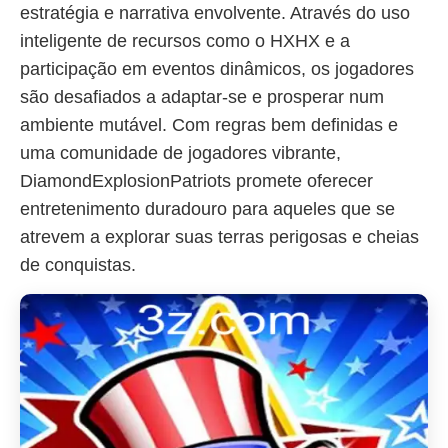
estratégia e narrativa envolvente. Através do uso
inteligente de recursos como o HXHX e a
participação em eventos dinâmicos, os jogadores
são desafiados a adaptar-se e prosperar num
ambiente mutável. Com regras bem definidas e
uma comunidade de jogadores vibrante,
DiamondExplosionPatriots promete oferecer
entretenimento duradouro para aqueles que se
atrevem a explorar suas terras perigosas e cheias
de conquistas.