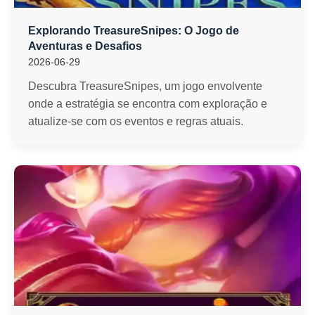
Explorando TreasureSnipes: O Jogo de
Aventuras e Desafios
2026-06-29
Descubra TreasureSnipes, um jogo envolvente
onde a estratégia se encontra com exploração e
atualize-se com os eventos e regras atuais.