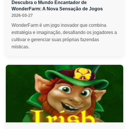
Descubra o Mundo Encantador de
WonderFarm: A Nova Sensação de Jogos
2026-03-27
WonderFarm é um jogo inovador que combina
estratégia e imaginação, desafiando os jogadores a
cultivar e gerenciar suas próprias fazendas
místicas.