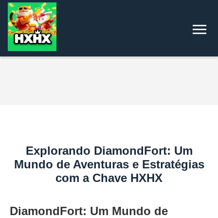
Explorando DiamondFort: Um
Mundo de Aventuras e Estratégias
com a Chave HXHX
DiamondFort: Um Mundo de