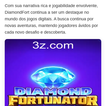
Com sua narrativa rica e jogabilidade envolvente,
DiamondFort continua a ser um destaque no
mundo dos jogos digitais. A busca continua por
novas aventuras, mantendo jogadores ávidos por
cada novo desafio e descoberta.