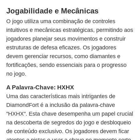
Jogabilidade e Mecânicas
O jogo utiliza uma combinação de controles
intuitivos e mecânicas estratégicas, permitindo aos
jogadores planejar seus movimentos e construir
estruturas de defesa eficazes. Os jogadores
devem gerenciar recursos, como diamantes e
fortificações, sendo essenciais para o progresso
no jogo.
A Palavra-Chave: HXHX
Uma das características mais intrigantes de
DiamondFort é a inclusão da palavra-chave
"HXHX". Esta chave desempenha um papel crucial
na descoberta de segredos do jogo e desbloqueio
de conteúdo exclusivo. Os jogadores devem ficar