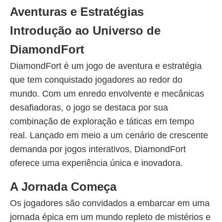
Aventuras e Estratégias
Introdução ao Universo de
DiamondFort
DiamondFort é um jogo de aventura e estratégia
que tem conquistado jogadores ao redor do
mundo. Com um enredo envolvente e mecânicas
desafiadoras, o jogo se destaca por sua
combinação de exploração e táticas em tempo
real. Lançado em meio a um cenário de crescente
demanda por jogos interativos, DiamondFort
oferece uma experiência única e inovadora.
A Jornada Começa
Os jogadores são convidados a embarcar em uma
jornada épica em um mundo repleto de mistérios e